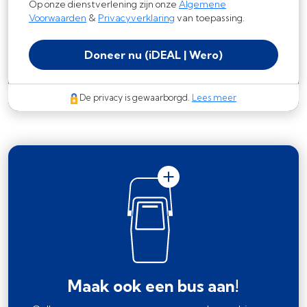
Op onze dienstverlening zijn onze
Algemene
Voorwaarden
&
Privacyverklaring
van toepassing.
Doneer nu
(iDEAL | Wero)
De privacy is gewaarborgd.
Lees meer
Maak ook een bus aan!