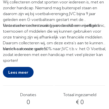
Wij collecteren omdat sporten voor iedereen is, met en
zonder handicap. Niemand mag buitenspel staan en
daarom zijn wij bij voetbalvereniging JVC bijna 9 jaar
geleden een G voetbalteam gestart met de
fantastische ondersteuning van de club en vrijwilligers.
Voor evenementen zoals bijvoorbeeld een voetbalclinic,
toernooien of middelen die wij kunnen gebruiken voor
onze training zijn wij afhankelijk van financiële middelen.
Daarom collecteren wij, om deze extra’s aan te kunnen
bieden aan onze spelers.
Van elke donatie gaat 50% naar JVC t.b.v. het G Voetbal,
zodat iedereen met een handicap met veel plezier kan
sporten!
Lees meer
Donaties
Totaal ingezameld
0
€ 0