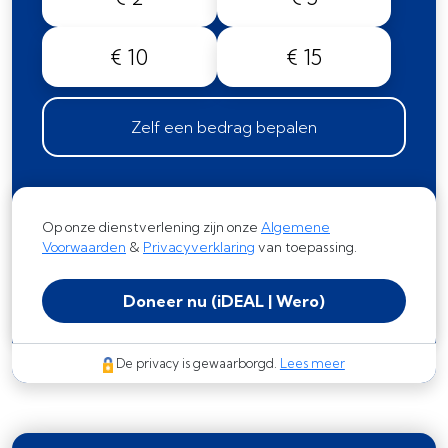
€ 10
€ 15
Zelf een bedrag bepalen
Op onze dienstverlening zijn onze
Algemene
Voorwaarden
&
Privacyverklaring
van toepassing.
Doneer nu
(iDEAL | Wero)
De privacy is gewaarborgd.
Lees meer