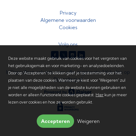
Privacy
Algemene voorwaarden
Cookies
Volg ons
𝕏
Deze website maakt gebruik van cookies voor het vergroten van
het gebruiksgemak en voor marketing- en analysedoeleinden.
Is Digicollect ook iets voor jullie organisatie? Kijk dan op
Door op 'Accepteren' te klikken geef je toestemming voor het
Digicollect.nl
plaatsen van deze cookies. Wanneer je kiest voor 'Weigeren' zul
je niet alle mogelijkheden van de website kunnen gebruiken en
worden er alleen functionele cookies geplaatst.
Hier
kun je meer
lezen over cookies en hoe ze worden gebruikt.
Accepteren
Weigeren