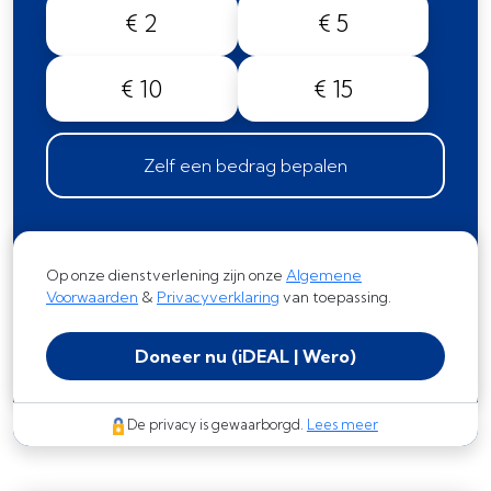
€ 2
€ 5
€ 10
€ 15
Zelf een bedrag bepalen
Op onze dienstverlening zijn onze
Algemene
Voorwaarden
&
Privacyverklaring
van toepassing.
Doneer nu
(iDEAL | Wero)
De privacy is gewaarborgd.
Lees meer