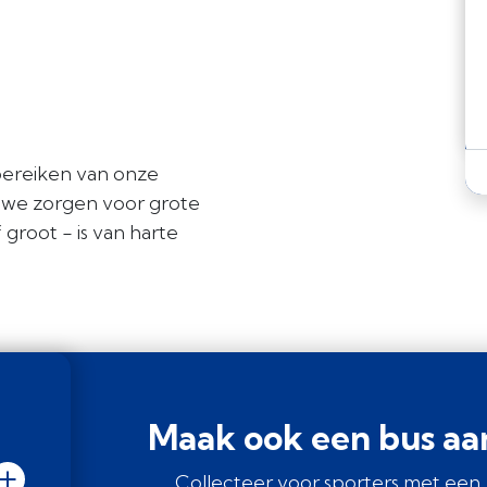
bereiken van onze
 we zorgen voor grote
 groot - is van harte
Maak ook een bus aa
Collecteer voor sporters met een