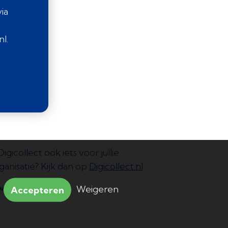
ia
l.
 Digicollect ook iets voor jullie
ganisatie? Kijk dan op
Digicollect.nl
Weigeren
Accepteren