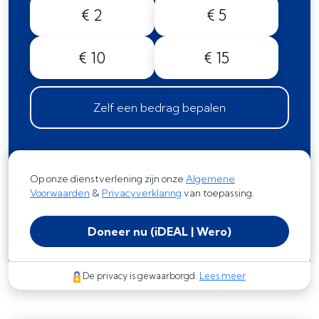
€ 2
€ 5
€ 10
€ 15
Zelf een bedrag bepalen
Op onze dienstverlening zijn onze
Algemene
Voorwaarden
&
Privacyverklaring
van toepassing.
Doneer nu
(iDEAL | Wero)
De privacy is gewaarborgd.
Lees meer