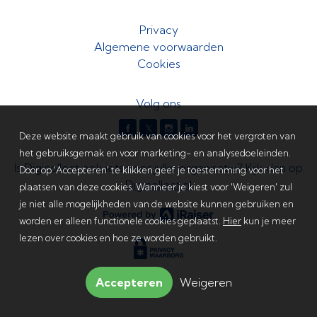
Privacy
Algemene voorwaarden
Cookies
Volg ons
𝕏
Deze website maakt gebruik van cookies voor het vergroten van
het gebruiksgemak en voor marketing- en analysedoeleinden.
Is Digicollect ook iets voor jullie organisatie? Kijk dan op
Door op 'Accepteren' te klikken geef je toestemming voor het
Digicollect.nl
plaatsen van deze cookies. Wanneer je kiest voor 'Weigeren' zul
je niet alle mogelijkheden van de website kunnen gebruiken en
worden er alleen functionele cookies geplaatst.
Hier
kun je meer
lezen over cookies en hoe ze worden gebruikt.
Accepteren
Weigeren