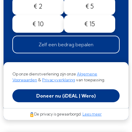
€ 2
€ 5
€ 10
€ 15
Zelf een bedrag bepalen
Op onze dienstverlening zijn onze
Algemene
Voorwaarden
&
Privacyverklaring
van toepassing.
Doneer nu
(iDEAL | Wero)
De privacy is gewaarborgd.
Lees meer