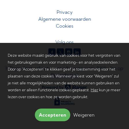
Privacy
Algemene voorwaarden
Cookies
Volg ons
𝕏
Deze website maakt gebruik van cookies voor het vergroten van
het gebruiksgemak en voor marketing- en analysedoeleinden.
Is Digicollect ook iets voor jullie organisatie? Kijk dan op
Door op 'Accepteren' te klikken geef je toestemming voor het
Digicollect.nl
plaatsen van deze cookies. Wanneer je kiest voor 'Weigeren' zul
je niet alle mogelijkheden van de website kunnen gebruiken en
worden er alleen functionele cookies geplaatst.
Hier
kun je meer
lezen over cookies en hoe ze worden gebruikt.
Accepteren
Weigeren