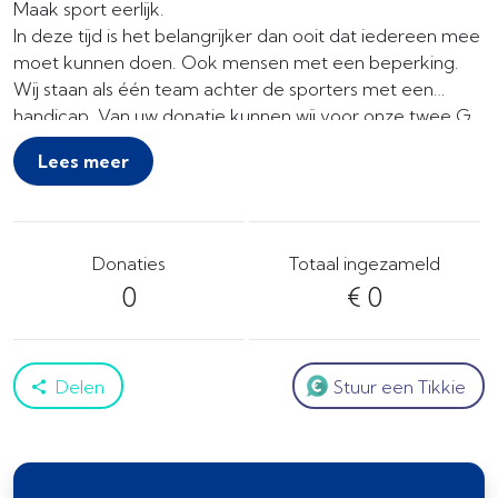
Maak sport eerlijk.
In deze tijd is het belangrijker dan ooit dat iedereen mee
moet kunnen doen. Ook mensen met een beperking.
Wij staan als één team achter de sporters met een
handicap. Van uw donatie kunnen wij voor onze twee G
elftallen bij vv ESTO zorgen voor nieuwe materialen voor
Lees meer
onze trainingen zodat onze G leden met enorm veel
plezier hun sport kunnen beoefenen!
Donaties
Totaal ingezameld
0
€ 0
Delen
Stuur een Tikkie