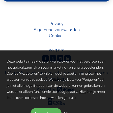
Privacy
Algemene voorwaarden
Cookies
Volg ons
𝕏
Deze website maakt gebruik van cookies voor het vergroten van
het gebruiksgemak en voor marketing- en analysedoeleinden.
Is Digicollect ook iets voor jullie organisatie? Kijk dan op
Door op 'Accepteren' te klikken geef je toestemming voor het
Digicollect.nl
plaatsen van deze cookies. Wanneer je kiest voor 'Weigeren' zul
je niet alle mogelijkheden van de website kunnen gebruiken en
worden er alleen functionele cookies geplaatst.
Hier
kun je meer
lezen over cookies en hoe ze worden gebruikt.