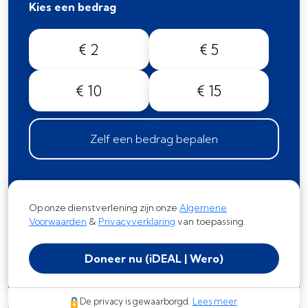
Kies een bedrag
€ 2
€ 5
€ 10
€ 15
Zelf een bedrag bepalen
Op onze dienstverlening zijn onze
Algemene
Voorwaarden
&
Privacyverklaring
van toepassing.
Doneer nu
(iDEAL | Wero)
De privacy is gewaarborgd.
Lees meer