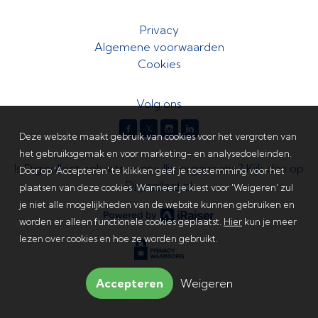
Privacy
Algemene voorwaarden
Cookies
Volg ons
𝕏
Deze website maakt gebruik van cookies voor het vergroten van
het gebruiksgemak en voor marketing- en analysedoeleinden.
Is Digicollect ook iets voor jullie organisatie? Kijk dan op
Door op 'Accepteren' te klikken geef je toestemming voor het
Digicollect.nl
plaatsen van deze cookies. Wanneer je kiest voor 'Weigeren' zul
je niet alle mogelijkheden van de website kunnen gebruiken en
worden er alleen functionele cookies geplaatst.
Hier
kun je meer
lezen over cookies en hoe ze worden gebruikt.
Accepteren
Weigeren