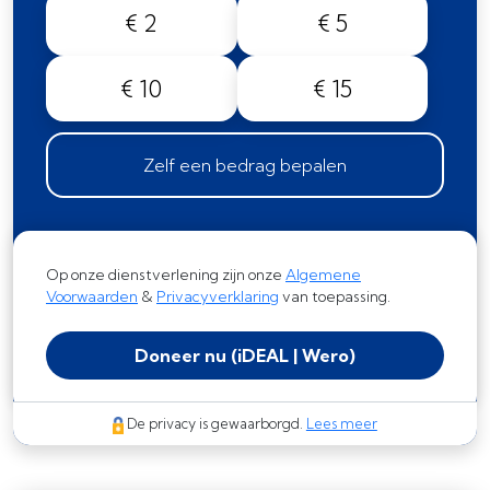
€ 2
€ 5
€ 10
€ 15
Zelf een bedrag bepalen
Op onze dienstverlening zijn onze
Algemene
Voorwaarden
&
Privacyverklaring
van toepassing.
Doneer nu
(iDEAL | Wero)
De privacy is gewaarborgd.
Lees meer