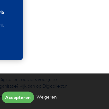
ia
l.
 Digicollect ook iets voor jullie
ganisatie? Kijk dan op
Digicollect.nl
Weigeren
Accepteren