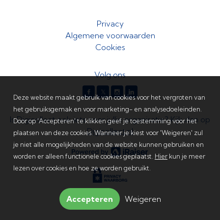
Privacy
Algemene voorwaarden
Cookies
Volg ons
𝕏
Deze website maakt gebruik van cookies voor het vergroten van
het gebruiksgemak en voor marketing- en analysedoeleinden.
Is Digicollect ook iets voor jullie organisatie? Kijk dan op
Door op 'Accepteren' te klikken geef je toestemming voor het
Digicollect.nl
plaatsen van deze cookies. Wanneer je kiest voor 'Weigeren' zul
je niet alle mogelijkheden van de website kunnen gebruiken en
worden er alleen functionele cookies geplaatst.
Hier
kun je meer
lezen over cookies en hoe ze worden gebruikt.
Accepteren
Weigeren